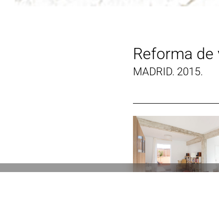
Reforma de 
MADRID. 2015.
Aviso Legal
Polí
Diseño Web Cantabria
merakia.es