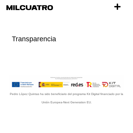
Ir
al
contenido
Transparencia
Pedro López Quintas ha sido beneficiario del programa Kit Digital financiado por la
Unión Europea-Next Generation EU.